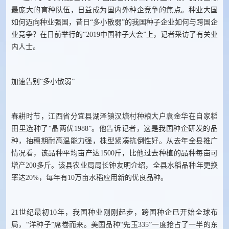
最庞大的育种队伍，日益成为国内外种企竞争的焦点。种业大国
如何迈向种业强国，昔日“多小散弱”的我国种子企业如何与跨国企
业竞争？在日前举行的“2019中国种子大会”上，记者采访了有关业
内人士。
加速告别“多小散弱”
春耕时节，江西省分宜县湖泽镇汉塘村种粮大户袁金华在自家稻
田里选种了“晶两优1988”。他告诉记者，这是我国种企研发的品
种，抽穗期耐高温能力强，株型紧凑抗倒性好。从去年全县推广
情况看，该品种平均亩产达1500斤，比他过去种植的品种每亩可
增产200多斤。该县农业局局长钟友明介绍，全县水稻品种年更换
率达20%，每年有10万亩水稻应用新的优良品种。
21世纪最初10年，我国种业刚刚起步，跨国种企已开始全球布
局，“洋种子”席卷而来。美国品种“先玉335”一度抢占了一半的东