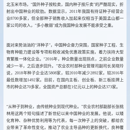
北玉米市场，“国外种子按粒卖，国内种子按斤卖”的严酷现实，折
射出中国种业的软肋。数据显示，2011年我国有持证种子经营企
业8700多家，但全部种子销售收入加起来仅相当于美国孟山都一
家公司的收入，“多小散弱”成为我国种业发展不能承受之重。
面对来势汹汹的“洋种子”，中国种企奋力突围，国家种子工程、生
物育种能力建设等专项和税收减免优惠政策实施，着力扶持大型
育繁推一体化企业。“2016年，种企数量出现拐点，之前企业数量
减少一半，之后逐步回升。”农业农村部种业管理司副司长吴晓玲
说，2018年种子企业达5808家，较2010年减少2892家，较2016年
最低数增加1492家。目前，在国内主板、创业板、新三板挂牌上
市的种企达70多家，全国资产总额在1亿元以上的种企达373家。
“从种子到种业，由传统种业到现代种业。”农业农村部副部长张桃
林用这两个短句描述了新世纪以来中国种业的发展。他说，以矮
化育种、杂种优势利用等为代表，每一次种子上的突破，都给农
业带来了革命性变化，推动了农业主导品种的更新换代，良种覆