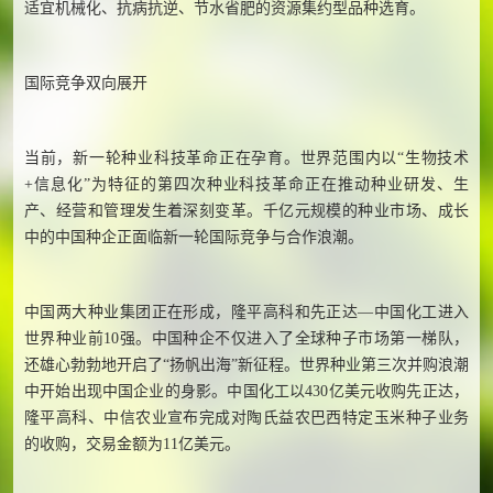
适宜机械化、抗病抗逆、节水省肥的资源集约型品种选育。
国际竞争双向展开
当前，新一轮种业科技革命正在孕育。世界范围内以“生物技术
+信息化”为特征的第四次种业科技革命正在推动种业研发、生
产、经营和管理发生着深刻变革。千亿元规模的种业市场、成长
中的中国种企正面临新一轮国际竞争与合作浪潮。
中国两大种业集团正在形成，隆平高科和先正达—中国化工进入
世界种业前10强。中国种企不仅进入了全球种子市场第一梯队，
还雄心勃勃地开启了“扬帆出海”新征程。世界种业第三次并购浪潮
中开始出现中国企业的身影。中国化工以430亿美元收购先正达，
隆平高科、中信农业宣布完成对陶氏益农巴西特定玉米种子业务
的收购，交易金额为11亿美元。