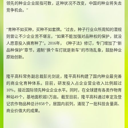
领先的种业企业屈指可数，这种状况不改变，中国的种业将失去
竞争机会。”
“育种不如买种，买种不如套牌。”过去，种子行业众所周知的潜规
则曾让不少企业苦不堪言，“如果不能加强对品种权的保护，就没
人愿意投入搞育种了”。2016年，《种子法》修订，专门增加了“新
品种保护”章节，遏制“换个车灯就是新车”的市场乱象，鼓励种业
原始创新。
隆平高科常务副总裁彭光剑说，隆平高科构建了国内种业最完善
的商业化育种体系。目前，研发投入占企业营业收入比例超过
10%，接近国际领先种业企业水平。同时，在全球建有各类作物育
种站49个，基地面积超1万亩。截至目前，隆平高科通过审定及登
记农作物品种总计858个，居国内前列，涌现了一批科技含量高、
商业价值大的成果。