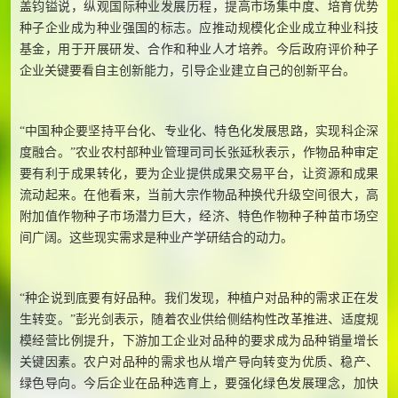
盖钧镒说，纵观国际种业发展历程，提高市场集中度、培育优势
种子企业成为种业强国的标志。应推动规模化企业成立种业科技
基金，用于开展研发、合作和种业人才培养。今后政府评价种子
企业关键要看自主创新能力，引导企业建立自己的创新平台。
“中国种企要坚持平台化、专业化、特色化发展思路，实现科企深
度融合。”农业农村部种业管理司司长张延秋表示，作物品种审定
要有利于成果转化，要为企业提供成果交易平台，让资源和成果
流动起来。在他看来，当前大宗作物品种换代升级空间很大，高
附加值作物种子市场潜力巨大，经济、特色作物种子种苗市场空
间广阔。这些现实需求是种业产学研结合的动力。
“种企说到底要有好品种。我们发现，种植户对品种的需求正在发
生转变。”彭光剑表示，随着农业供给侧结构性改革推进、适度规
模经营比例提升，下游加工企业对品种的要求成为品种销量增长
关键因素。农户对品种的需求也从增产导向转变为优质、稳产、
绿色导向。今后企业在品种选育上，要强化绿色发展理念，加快