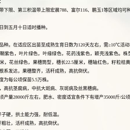
：
带下限、第三积温带上限宏晨788、富尔116、鹏玉1等区域均可
日到五月十日适时播种。
种。在适应区出苗至成熟生育日数为120天左右，需≥10℃活动积
鞘紫色，叶片绿色，叶缘绿色，花药浅紫色，颖壳浅紫色。株型
厘米，花丝绿色，果穗筒型，穗长22.5厘米，穗轴红色，籽粒桔
种根系发达，果穗整齐，活秆成熟，高抗倒伏。
度为每公顷保苗5.5万株。
，高抗茎腐病，中抗大斑病、灰斑病及丝黑穗病。
产量28000斤左右，肥水、密度适宜条件下有增产35000斤/公
芽子硬，拱土能力强，耐低温。
秆粗壮，活杆成熟，高抗倒伏。