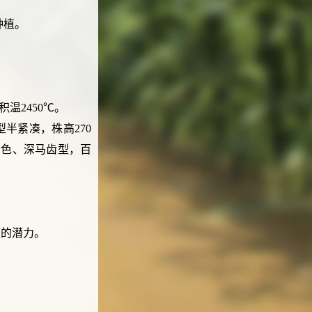
种植。
温2450℃。
半紧凑，株高270
黄色、深马齿型，百
顷的潜力。