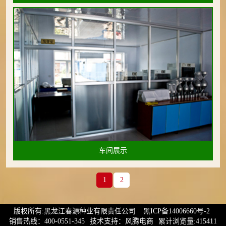
车间展示
1
2
版权所有:黑龙江春源种业有限责任公司
黑ICP备14006660号-2
销售热线：400-0551-345
技术支持：风腾电商
累计浏览量:415411