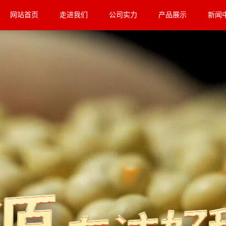
网站首页
走进我们
公司实力
产品展示
新闻